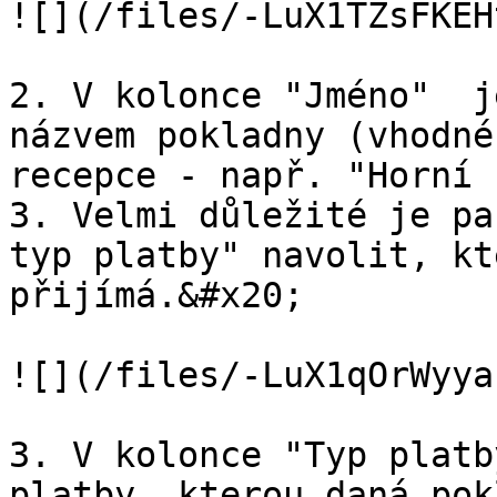
![](/files/-LuX1TZsFKEH
2. V kolonce "Jméno"  j
názvem pokladny (vhodné
recepce - např. "Horní 
3. Velmi důležité je pa
typ platby" navolit, kt
přijímá.&#x20;

![](/files/-LuX1qOrWyya
3. V kolonce "Typ platb
platby, kterou daná pok