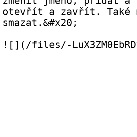
změnit jméno, přidat a 
otevřít a zavřít. Také 
smazat.&#x20;
