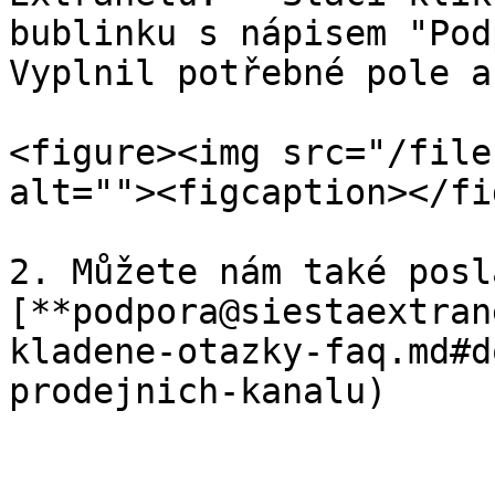
bublinku s nápisem "Pod
Vyplnil potřebné pole a
<figure><img src="/file
alt=""><figcaption></fi
2. Můžete nám také posl
[**podpora@siestaextran
kladene-otazky-faq.md#d