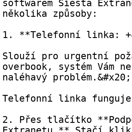
softwarem Siesta Extran
několika způsoby:

1. **Telefonní linka: +
Slouží pro urgentní pož
overbook, systém Vám ne
naléhavý problém.&#x20;

Telefonní linka funguje
2. Přes tlačítko **Podp
Extranetu.** Stačí klik