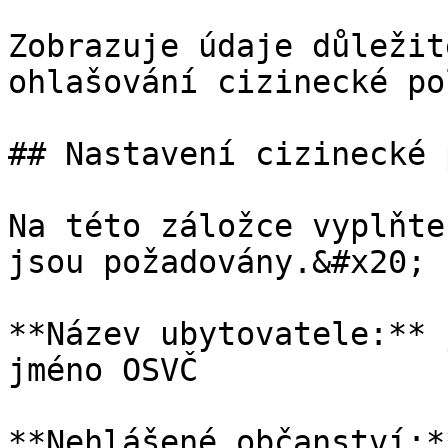
Zobrazuje údaje důležit
ohlašování cizinecké po
## Nastavení cizinecké 
Na této záložce vyplňte
jsou požadovány.&#x20;

**Název ubytovatele:** 
jméno OSVČ

**Nehlášené občanství:*