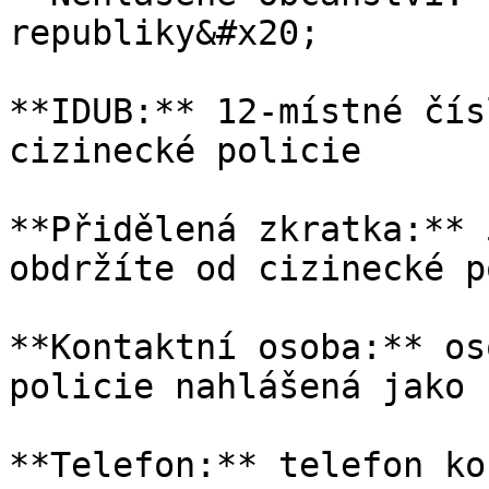
republiky&#x20;

**IDUB:** 12-místné čís
cizinecké policie

**Přidělená zkratka:** 
obdržíte od cizinecké p
**Kontaktní osoba:** os
policie nahlášená jako 
**Telefon:** telefon ko