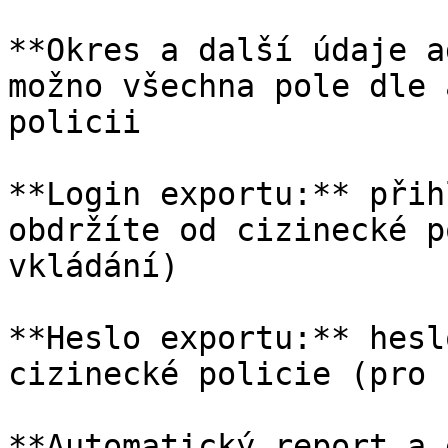
**Okres a další údaje a
možno všechna pole dle 
policii

**Login exportu:** přih
obdržíte od cizinecké p
vkládání)

**Heslo exportu:** hesl
cizinecké policie (pro 
**Automatický report a 