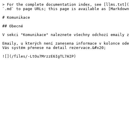
> For the complete documentation index, see [llms.txt](
`.md` to page URLs; this page is available as [Markdown
# Komunikace

## Obecné

V sekci "Komunikace" naleznete všechny odchozí emaily z
Emaily, u kterých není zanesena informace v kolonce ode
Vás systém přenese na detail rezervace.&#x20;
