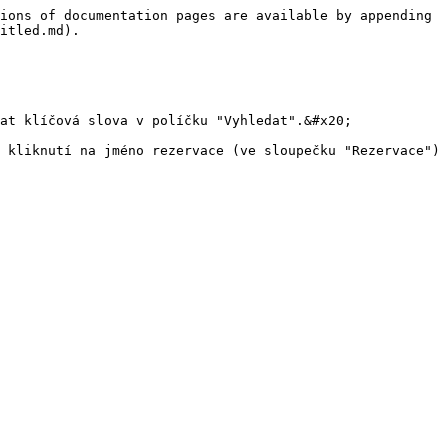
ions of documentation pages are available by appending 
itled.md).

at klíčová slova v políčku "Vyhledat".&#x20;

 kliknutí na jméno rezervace (ve sloupečku "Rezervace") 