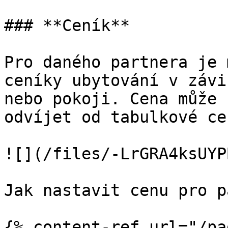
### **Ceník**

Pro daného partnera je 
ceníky ubytování v závi
nebo pokoji. Cena může 
odvíjet od tabulkové cen
![](/files/-LrGRA4ksUYP
Jak nastavit cenu pro p
{% content-ref url="/pa