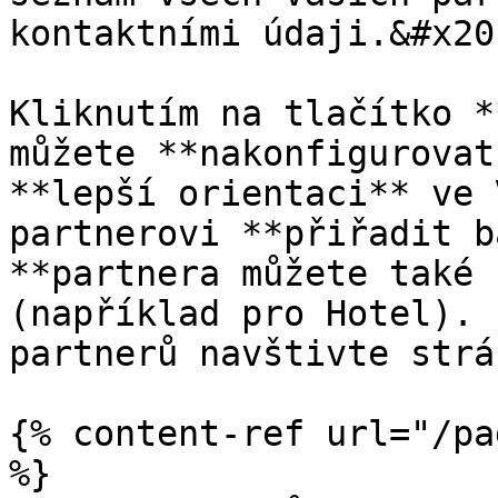
kontaktními údaji.&#x20;
Kliknutím na tlačítko *
můžete **nakonfigurovat
**lepší orientaci** ve 
partnerovi **přiřadit b
**partnera můžete také 
(například pro Hotel). 
partnerů navštivte strá
{% content-ref url="/pa
%}
