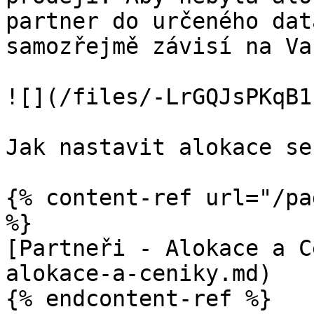
partner do určeného dat
samozřejmě závisí na Va
![](/files/-LrGQJsPKqB1
Jak nastavit alokace se
{% content-ref url="/pa
%}

[Partneři - Alokace a C
alokace-a-ceniky.md)

{% endcontent-ref %}
