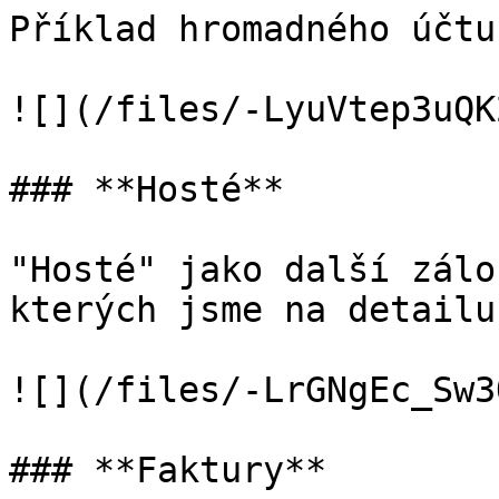
Příklad hromadného účtu.
![](/files/-LyuVtep3uQK
### **Hosté**

"Hosté" jako další zálo
kterých jsme na detailu
![](/files/-LrGNgEc_Sw3
### **Faktury**
