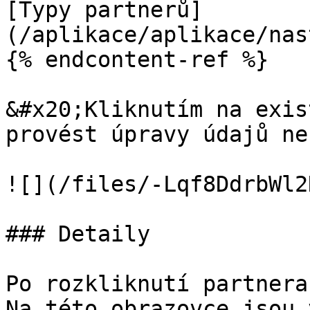
[Typy partnerů]
(/aplikace/aplikace/nas
{% endcontent-ref %}

&#x20;Kliknutím na exis
provést úpravy údajů ne
![](/files/-Lqf8DdrbWl2
### Detaily

Po rozkliknutí partnera
Na této obrazovce jsou 