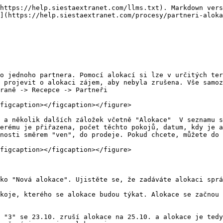
https://help.siestaextranet.com/llms.txt). Markdown vers
](https://help.siestaextranet.com/procesy/partneri-aloka
o jednoho partnera. Pomocí alokací si lze v určitých ter
 projevit o alokaci zájem, aby nebyla zrušena. Vše samoz
raně -> Recepce -> Partneři

figcaption></figcaption></figure>

 a několik dalších záložek včetně "Alokace"  V seznamu s
erému je přiřazena, počet těchto pokojů, datum, kdy je a
nosti směrem "ven", do prodeje. Pokud chcete, můžete do 
figcaption></figcaption></figure>

ko "Nová alokace". Ujistěte se, že zadáváte alokaci sprá
koje, kterého se alokace budou týkat. Alokace se začnou 
 "3" se 23.10. zruší alokace na 25.10. a alokace je tedy