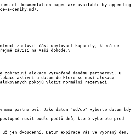
ions of documentation pages are available by appending 
ce-a-ceniky.md).

mínech zamluvit část ubytovací kapacity, která se 
řejmě závisí na Vaší dohodě.\

e zobrazují alokace vytvořené danému partnerovi. U 
lokace aktivní a datum do které se musí alokace 
alokovaných pokojů vložit normální rezervaci.

vnému partnerovi. Jako datum "od/do" vyberte datum kdy 
postupně rušit podle počtů dnů, které vyberete před 
 už jen dvoudenní. Datum expirace Vás ve vybraný den, 