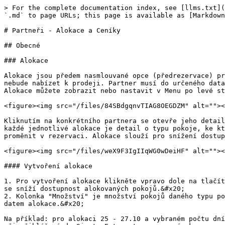
> For the complete documentation index, see [llms.txt](
`.md` to page URLs; this page is available as [Markdown
# Partneři - Alokace a Ceníky

## Obecné

### Alokace

Alokace jsou předem nasmlouvané opce (předrezervace) pr
nebude nabízet k prodeji. Partner musí do určeného data
Alokace můžete zobrazit nebo nastavit v Menu po levé st
<figure><img src="/files/84SBdgqnvTIAG8OEGDZM" alt=""><
Kliknutím na konkrétního partnera se otevře jeho detail
každé jednotlivé alokace je detail o typu pokoje, ke kt
proměnit v rezervaci. Alokace slouží pro snížení dostup
<figure><img src="/files/weX9F3IgIIqWG0wDeiHF" alt=""><
#### Vytvoření alokace

1. Pro vytvoření alokace klikněte vpravo dole na tlačít
se sníží dostupnost alokovaných pokojů.&#x20;

2. Kolonka "Množství" je množství pokojů daného typu po
datem alokace.&#x20;

Na příklad: pro alokaci 25 - 27.10 a vybraném počtu dní