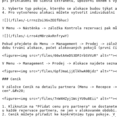
při přihlášení do Siesta Extranetu, upozorní oknem s vy
3. Vyberte typ pokoje, kterého se alokace budou týkat a
4. Pro vytvořenou alokaci můžete vytvořit individuální 
![](/files/-LrrnzZoi3GvZEEfbhuc)

V Menu -> Nástěnka -> záložka Kontrola rezervací pak mů
![](/files/-Lrro4zM8rzAxRnfrywY)

Pokud přejdete do Menu -> Management -> Prodej -> zálož
dobu trvání alokace, počet alokovaných pokojů (první čí
<figure><img src="/files/66wtA4eDS3DPJrbSVVzR" alt=""><
V Menu -> Management -> Prodej -> Alokace najdete sezna
<figure><img src="/files/GpfJmaLjjElkhwA9Bjdz" alt=""><
### Ceník

V záložce Ceník na detailu partnera (Menu -> Recepce ->
cen".&#x20;

<figure><img src="/files/7nW4HZyj1WcjYU9u8Eii" alt=""><
1. Kliknutím na "Přidat cenu pro partnera" se dostanete
u každé rezervace partnera, ne jen v alokovaném období.

2. Ceník můžete přiřadit ke konkrétnímu typu pokoje. V 