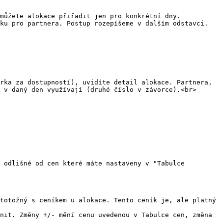
můžete alokace přiřadit jen pro konkrétní dny.

ku pro partnera. Postup rozepíšeme v dalším odstavci.

rka za dostupností), uvidíte detail alokace. Partnera, 
 v daný den využívají (druhé číslo v závorce).<br>

 odlišné od cen které máte nastaveny v "Tabulce 
totožný s ceníkem u alokace. Tento ceník je, ale platný 
nit. Změny +/- mění cenu uvedenou v Tabulce cen, změna 