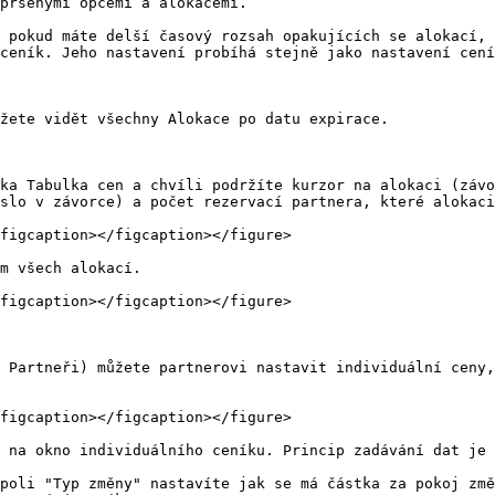
pršenými opcemi a alokacemi.

 pokud máte delší časový rozsah opakujících se alokací, 
ceník. Jeho nastavení probíhá stejně jako nastavení cení
žete vidět všechny Alokace po datu expirace.

ka Tabulka cen a chvíli podržíte kurzor na alokaci (závo
slo v závorce) a počet rezervací partnera, které alokaci
figcaption></figcaption></figure>

m všech alokací.

figcaption></figcaption></figure>

 Partneři) můžete partnerovi nastavit individuální ceny,
figcaption></figcaption></figure>

 na okno individuálního ceníku. Princip zadávání dat je 
poli "Typ změny" nastavíte jak se má částka za pokoj změ