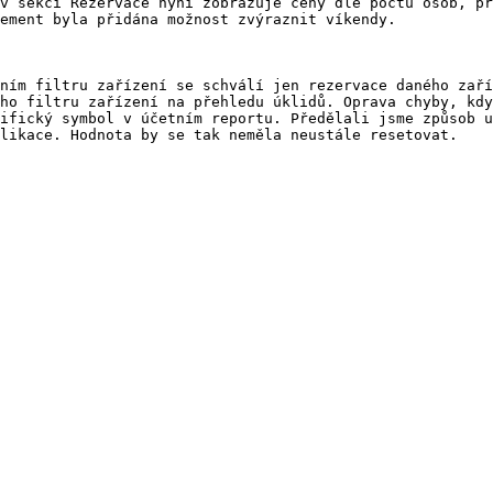
v sekci Rezervace nyní zobrazuje ceny dle počtu osob, př
ement byla přidána možnost zvýraznit víkendy.

ním filtru zařízení se schválí jen rezervace daného zaří
ho filtru zařízení na přehledu úklidů. Oprava chyby, kdy
ifický symbol v účetním reportu. Předělali jsme způsob u