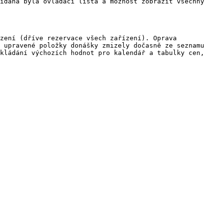
idána byla ovládací lišta a možnost zobrazit všechny 
zení (dříve rezervace všech zařízení). Oprava 
 upravené položky donášky zmizely dočasně ze seznamu 
kládání výchozích hodnot pro kalendář a tabulky cen, 