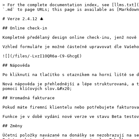
> For the complete documentation index, see [llms.txt](
`.md` to page URLs; this page is available as [Markdown
# Verze 2.4.12 🎄

## Online check-in

Kompletně předělaný design online check-inu, jenž nově 
Vzhled formuláře je možné částečně upravovat dle Vašeho
![](/files/-LvzI1OQR6a-C9-GhcgE)

## Nápověda

Po kliknutí na tlačítko s otazníkem na horní liště se d
Nová nápověda je přehlednější a lépe strukturovaná, a t
pomocí klíčových slov.&#x20;

## Hromadná fakturace

Pokud máte firemní klientelu nebo potřebujete fakturova
Funkce je v době vydání nové verze ve stavu Beta testov
## Změny

Účetní položky navázané na donášky se nezobrazují na se