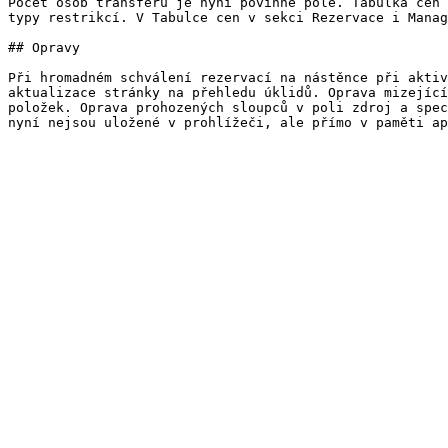
Počet osob transferu je nyní povinné pole. Tabulka cen 
typy restrikcí. V Tabulce cen v sekci Rezervace i Manag
## Opravy

Při hromadném schválení rezervací na nástěnce při aktiv
aktualizace stránky na přehledu úklidů. Oprava mizející
položek. Oprava prohozených sloupců v poli zdroj a spec