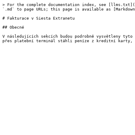
> For the complete documentation index, see [llms.txt](
`.md` to page URLs; this page is available as [Markdown
# Fakturace v Siesta Extranetu

## Obecné

V následujících sekcích budou podrobně vysvětleny tyto 